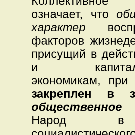
Коллективное
означает, что
об
характер
воспро
факторов жизнеде
присущий в дейст
и капиталис
экономикам, при
закреплен в з
общественно
Народ в
социалистическог