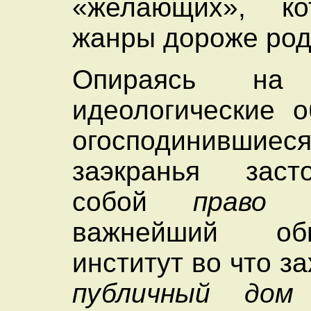
«желающих», к
жанры дороже ро
Опираясь на 
идеологические о
огосподинившие
заэкранья зас
собой
право
пр
важнейший общ
институт во что за
публичный дом