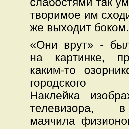
слабостями так ум
творимое им сходи
же выходит боком
«Они врут» - бы
на картинке, пр
каким-то озорни
городского а
Наклейка изобра
телевизора, 
маячила физионо