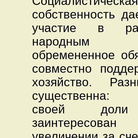
Социалистическа
собственность да
участие в рас
народным хоз
обремененное об
совместно подде
хозяйство. Раз
существенна: 
своей доли
заинтересо
увеличении за сче