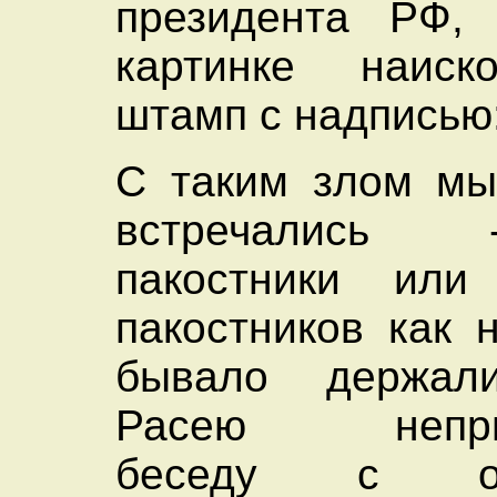
президента РФ,
картинке наиск
штамп с надписью
С таким злом мы
встречались
пакостники или
пакостников как 
бывало держа
Расею неприн
беседу с обм