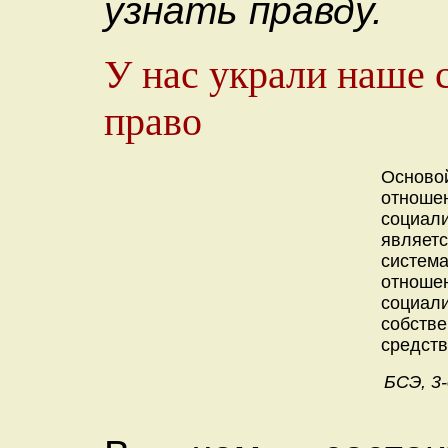
узнать правду.
У нас украли наше 
право
Основ
отноше
социал
являет
систем
отноше
социали
собств
средств
БСЭ, 3-