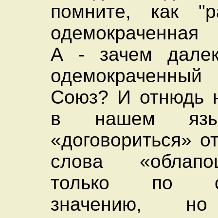
помните, как "р
одемокраченная 
А - зачем далек
одемокраченный
Союз? И отнюдь 
в нашем язы
«договориться» о
слова «облап
только по см
значению, 