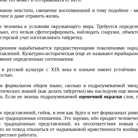
нание некстати, смешение воспоминаний и тому подобное - ме
ние и даже отравить жизнь.
 человека к условиям окружающего мира. Требуется определе
ьно, его нельзя сфотографировать, наблюдать снаружи, объект
стерской учат изготавливать табуретку.
тренним нарабатывается предшествующими поколениями наро
тавлений. Культурно-историческая (еще ее называют
традицион
и менее определенные соотношения.
в русской культуре с XIX века и поныне имеют устойчиво
остью.
 формальном общем языке, сколько в подразумеваемой эмоци
матических знаний (как делать табуретки) мы наследуем еще мн
ь. Если не знаешь подразумеваемой
оценочной окраски
слов, 
х представлений, гибок, в нем как будто и нет формальных ра
ике традиционные отношения. Это хорошо, ибо придает человече
 традиционных представлений, их несоответствие новым ж
о не повод отказаться от надъязыковой нравственности вообщ
рестают работать.