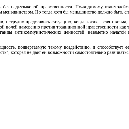
ь без надъязыковой нравственности. По-видимому, взаимодейс
меньшинством. Но тогда хотя бы меньшинство должно быть спа
в, нетрудно представить ситуацию, когда логика релятивизма,
ной волей намеренно против традиционной нравственности как т
ганды антикоммунистических ценностей, незаметно начатой
бщность, подвергаемую такому воздействию, и способствует е
ь", которая не дает ей возможности самостоятельно развиватьс