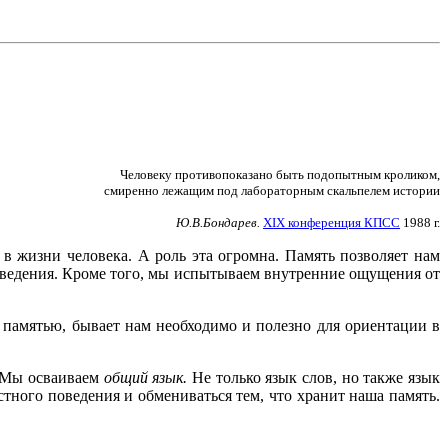
Человеку противопоказано быть подопытным кроликом,
смиренно лежащим под лабораторным скальпелем истории
Ю.В.Бондарев.
XIX конференция КПСС
1988 г.
в жизни человека. А роль эта огромна. Память позволяет нам
оведения. Кроме того, мы испытываем внутренние ощущения от
 памятью, бывает нам необходимо и полезно для ориентации в
. Мы осваиваем
общий язык.
Не только язык слов, но также язык
тного поведения и обмениваться тем, что хранит наша память.