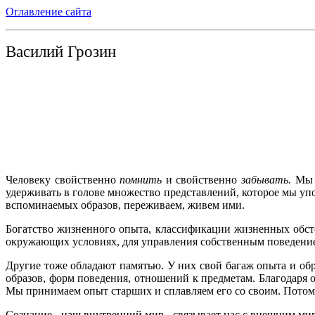
Оглавление сайта
Василий Грозин
Человеку свойственно
помнить
и свойственно
забывать.
Мы р
удерживать в голове множество представлений, которое мы у
вспоминаемых образов, переживаем, живем ими.
Богатство жизненного опыта, классификации жизненных обсто
окружающих условиях, для управления собственным поведение
Другие тоже обладают памятью. У них свой багаж опыта и о
образов, форм поведения, отношений к предметам. Благодаря 
Мы принимаем опыт старших и сплавляем его со своим. Потом
Сознание - наш внутренний мир - связывает нас с внешним мир