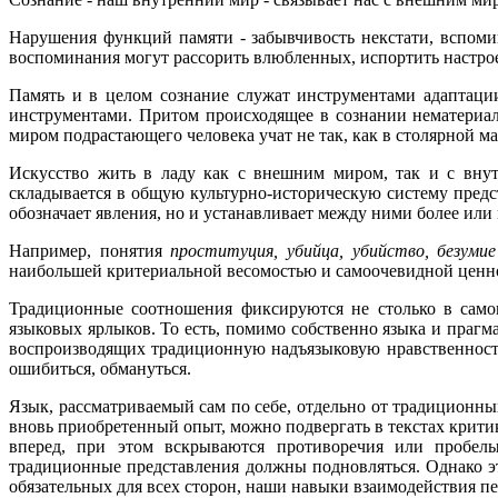
Нарушения функций памяти - забывчивость некстати, вспоми
воспоминания могут рассорить влюбленных, испортить настрое
Память и в целом сознание служат инструментами адаптации
инструментами. Притом происходящее в сознании нематериал
миром подрастающего человека учат не так, как в столярной ма
Искусство жить в ладу как с внешним миром, так и с вну
складывается в общую культурно-историческую систему предс
обозначает явления, но и устанавливает между ними более ил
Например, понятия
проституция, убийца, убийство, безумие
наибольшей критериальной весомостью и самоочевидной ценн
Традиционные соотношения фиксируются не столько в самом
языковых ярлыков. То есть, помимо собственно языка и праг
воспроизводящих традиционную надъязыковую нравственност
ошибиться, обмануться.
Язык, рассматриваемый сам по себе, отдельно от традиционны
вновь приобретенный опыт, можно подвергать в текстах крит
вперед, при этом вскрываются противоречия или пробелы
традиционные представления должны подновляться. Однако эт
обязательных для всех сторон, наши навыки взаимодействия пе