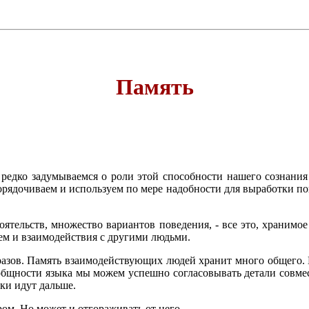
Память
едко задумываемся о роли этой способности нашего сознания 
порядочиваем и используем по мере надобности для выработки п
ятельств, множество вариантов поведения, - все это, хранимое
м и взаимодействия с другими людьми.
бразов. Память взаимодействующих людей хранит много общего
общности языка мы можем успешно согласовывать детали совмес
ки идут дальше.
ом. Но может и отгораживать от него.