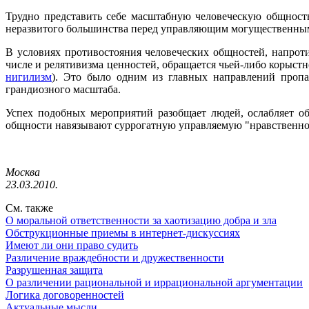
Трудно представить себе масштабную человеческую общност
неразвитого большинства перед управляющим могущественным 
В условиях противостояния человеческих общностей, напроти
числе и релятивизма ценностей, обращается чьей-либо корыст
нигилизм
). Это было одним из главных направлений пропа
грандиозного масштаба.
Успех подобных мероприятий разобщает людей, ослабляет о
общности навязывают суррогатную управляемую "нравственност
Москва
23.03.2010.
См. также
О моральной ответственности за хаотизацию добра и зла
Обструкционные приемы в интернет-дискуссиях
Имеют ли они право судить
Различение враждебности и дружественности
Разрушенная защита
О различении рациональной и иррациональной аргументации
Логика договоренностей
Актуальные мысли