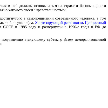
твия в ней должны основываться на страхе и беспомощности
яно какой-то своей "нравственностью".
 достигнутого в самопонимании современного человека, в том
аковой, огульно (см.
Хаотизирующий релятивизм
,
Ценностный
 в СССР в 1985 году и развернутой в 1990-е годы в РФ до
е подчинению атакующему субъекту. Затем деморализованной
я.