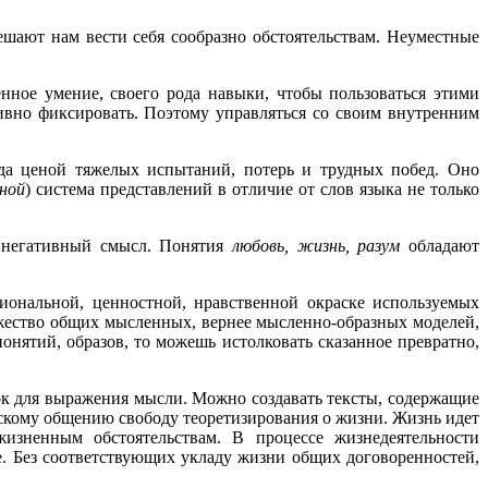
шают нам вести себя сообразно обстоятельствам. Неуместные
нное умение, своего рода навыки, чтобы пользоваться этими
ивно фиксировать. Поэтому управляться со своим внутренним
да ценой тяжелых испытаний, потерь и трудных побед. Оно
ной
) система представлений в отличие от слов языка не только
 негативный смысл. Понятия
любовь, жизнь, разум
обладают
ональной, ценностной, нравственной окраске используемых
ожество общих мысленных, вернее мысленно-образных моделей,
понятий, образов, то можешь истолковать сказанное превратно,
мок для выражения мысли. Можно создавать тексты, содержащие
скому общению свободу теоретизирования о жизни. Жизнь идет
изненным обстоятельствам. В процессе жизнедеятельности
е. Без соответствующих укладу жизни общих договоренностей,