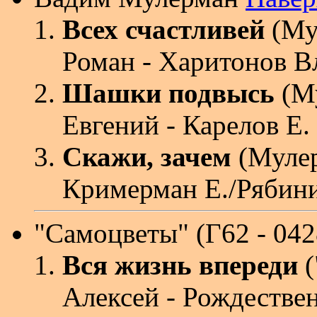
Всех счастливей
(Му
Роман - Харитонов 
Шашки подвысь
(М
Евгений - Карелов Е.
Скажи, зачем
(Мулер
Кримерман Е./Рябин
"Самоцветы"
(Г62 - 04
Вся жизнь впереди
(
Алексей - Рождестве