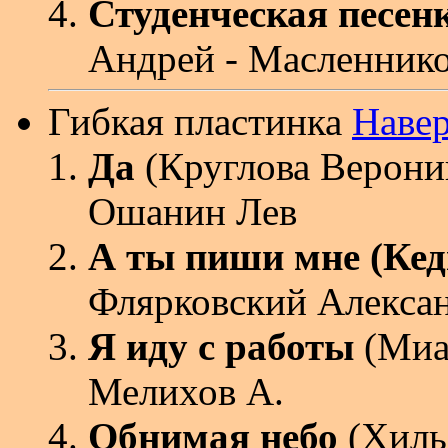
Студенческая песен
Андрей - Масленнико
Гибкая пластинка
Наве
Да
(Круглова Верони
Ошанин Лев
А ты пиши мне (Ке
Флярковский Алексан
Я иду с работы
(Миан
Мелихов А.
Обнимая небо
(Хиль