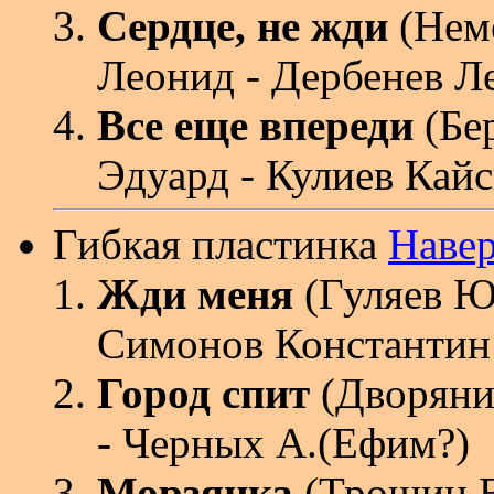
Сердце, не жди
(Неме
Леонид - Дербенев Л
Все еще впереди
(Бе
Эдуард - Кулиев Кай
Гибкая пластинка
Наве
Жди меня
(Гуляев Ю
Симонов Константин
Город спит
(Дворяни
- Черных А.(Ефим?)
Морзянка
(Трошин В