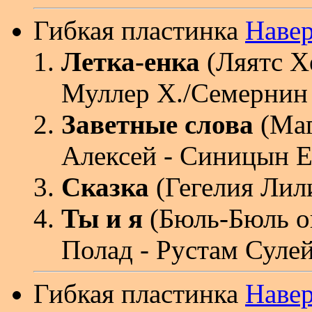
Гибкая пластинка
Наве
Летка-енка
(Ляятс Х
Муллер Х./Семернин
Заветные слова
(Маг
Алексей - Синицын Е
Сказка
(Гегелия Лили
Ты и я
(Бюль-Бюль о
Полад - Рустам Сул
Гибкая пластинка
Наве