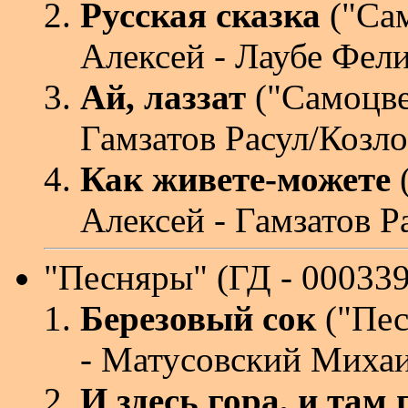
Русская сказка
("Са
Алексей - Лаубе Фел
Ай, лаззат
("Самоцве
Гамзатов Расул/Козл
Как живете-можете
Алексей - Гамзатов Р
"Песняры"
(ГД - 00033
Березовый сок
("Пес
- Матусовский Миха
И здесь гора, и там 