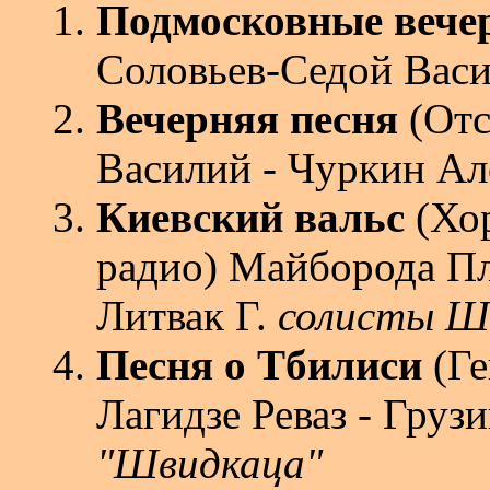
Подмосковные вече
Соловьев-Седой Вас
Вечерняя песня
(Отс
Василий - Чуркин Ал
Киевский вальс
(Хор
радио) Майборода П
Литвак Г.
солисты Ше
Песня о Тбилиси
(Ге
Лагидзе Реваз - Гру
"Швидкаца"