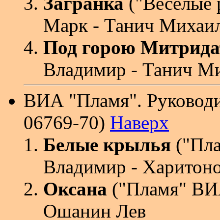
Загранка
("Веселые 
Марк - Танич Михаи
Под горою Митрида
Владимир - Танич М
ВИА "Пламя". Руковод
06769-70)
Наверх
Белые крылья
("Пл
Владимир - Харитон
Оксана
("Пламя" ВИА
Ошанин Лев