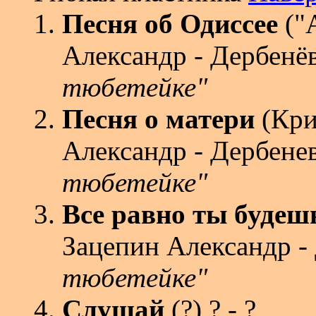
Песня об Одиссее
("А
Александр - Дербенё
тюбетейке"
Песня о матери
(Кри
Александр - Дербене
тюбетейке"
Все равно ты будеш
Зацепин Александр -
тюбетейке"
Слушай
(?) ? - ?