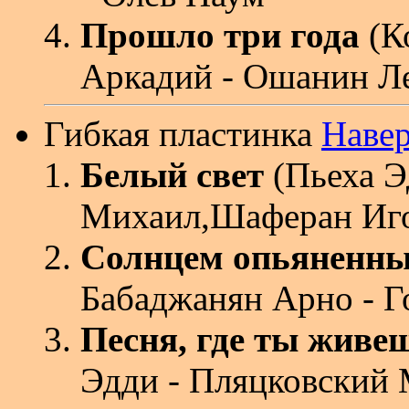
Прошло три года
(К
Аркадий - Ошанин Л
Гибкая пластинка
Наве
Белый свет
(Пьеха Э
Михаил,Шаферан Иг
Солнцем опьяненн
Бабаджанян Арно - Г
Песня, где ты живе
Эдди - Пляцковский