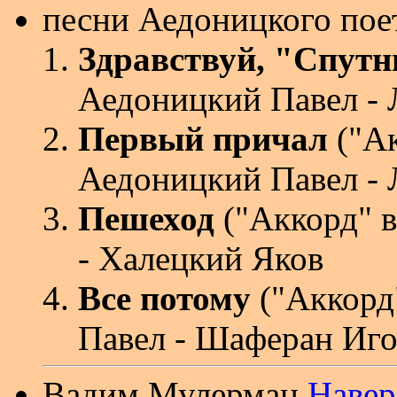
песни Аедоницкого пое
Здравствуй, "Спутн
Аедоницкий Павел - 
Первый причал
("Ак
Аедоницкий Павел - 
Пешеход
("Аккорд" в
- Халецкий Яков
Все потому
("Аккорд
Павел - Шаферан Иг
Вадим Мулерман
Навер