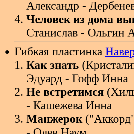
Александр - Дербене
Человек из дома в
Станислав - Ольгин 
Гибкая пластинка
Наве
Как знать
(Кристали
Эдуард - Гофф Инна
Не встретимся
(Хиль
- Кашежева Инна
Манжерок
("Аккорд"
- Олев Наум