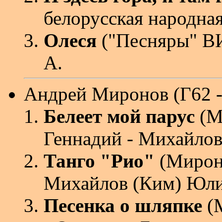
белорусская народная
Олеся
("Песняры" ВИ
А.
Андрей Миронов
(Г62 
Белеет мой парус
(М
Геннадий - Михайло
Танго "Рио"
(Мироно
Михайлов (Ким) Юл
Песенка о шляпке
(М