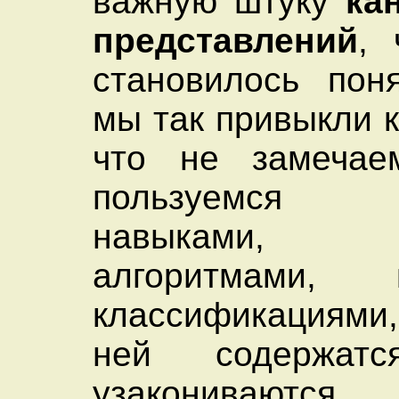
важную штуку
ка
представлений
, 
становилось пон
мы так привыкли к
что не замечае
пользуемся 
навыками, з
алгоритмами, к
классификациями
ней содержа
узакониваются.