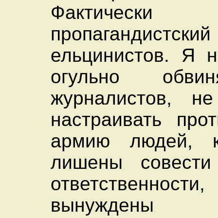
Фактиче
пропагандистск
ельцинистов. Я 
огульно обви
журналистов, н
настраивать про
армию людей, 
лишены совести
ответственн
вынуждены с